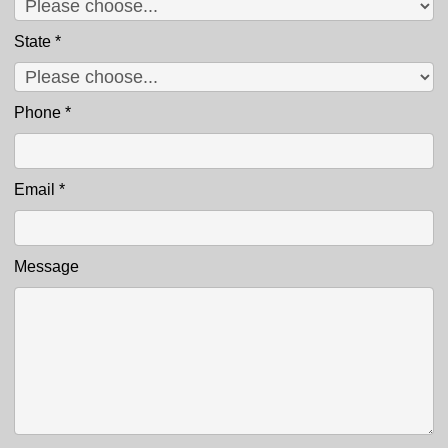
State
*
Phone
*
Email
*
Message