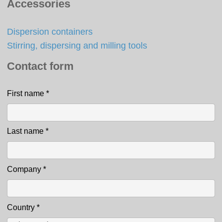
Accessories
Dispersion containers
Stirring, dispersing and milling tools
Contact form
First name
*
Contact
Last name
*
Company
*
Country
*