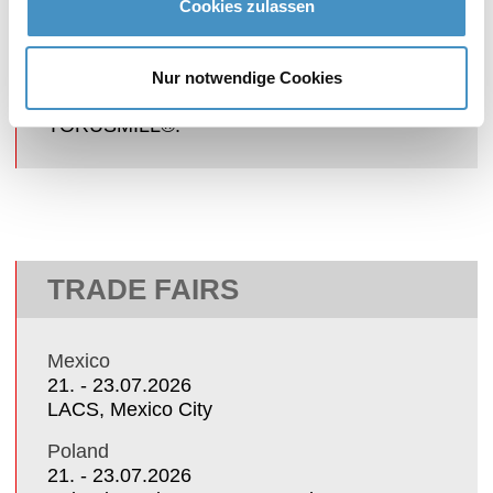
Cookies zulassen
At our trade fairs, we present our latest
innovations as well as a representative
exhibition of patented dispersing and fine
Nur notwendige Cookies
grinding systems DISPERMAT® and
TORUSMILL®.
TRADE FAIRS
Mexico
21. - 23.07.2026
LACS, Mexico City
Poland
21. - 23.07.2026