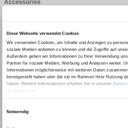
Accessories
Dispersion containers
Stirring, dispersing and milling tools
Diese Webseite verwendet Cookies
Contact form
Wir verwenden Cookies, um Inhalte und Anzeigen zu personal
soziale Medien anbieten zu können und die Zugriffe auf unse
First name
*
Contact
Außerdem geben wir Informationen zu Ihrer Verwendung uns
Partner für soziale Medien, Werbung und Analysen weiter. U
Informationen möglicherweise mit weiteren Daten zusammen,
Last name
*
bereitgestellt haben oder die sie im Rahmen Ihrer Nutzung 
haben. Weitere Informationen erhalten Sie in unserer
Datens
im
Impressum
.
Company
*
Einwilligungsauswahl
Notwendig
Country
*