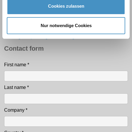
Cookies zulassen
Accessories
Nur notwendige Cookies
Dispersion containers
Stirring, dispersing and milling tools
Contact form
First name
*
Contact
Last name
*
Company
*