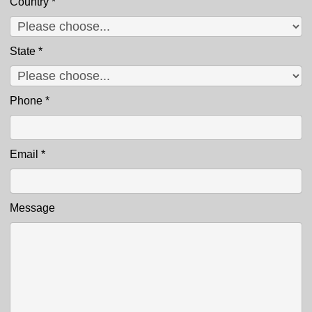
Country
*
State
*
Phone
*
Email
*
Message