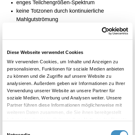
enges Teilchengrößen-Spektrum
keine Totzonen durch kontinuierliche
Mahlgutströmung
kein Austritt von Mahlperlen während der
Dispergierung
Dispergieren in geschlossenem System
Diese Webseite verwendet Cookies
geringer Energiebedarf
systembedingt einfache Reinigung und
Wir verwenden Cookies, um Inhalte und Anzeigen zu
personalisieren, Funktionen für soziale Medien anbieten
schneller Mahlgutwechsel
zu können und die Zugriffe auf unsere Website zu
besonders anwenderfreundliches Mahlsystem:
analysieren. Außerdem geben wir Informationen zu Ihrer
sehr einfache und sichere Handhabung
Verwendung unserer Website an unsere Partner für
soziale Medien, Werbung und Analysen weiter. Unsere
Partner führen diese Informationen möglicherweise mit
weiteren Daten zusammen, die Sie ihnen bereitgestellt
Die Korbmühle TML ist in folgenden Ausführungen
haben oder die sie im Rahmen Ihrer Nutzung der Dienste
erhältlich:
gesammelt haben. Weitere Informationen erhalten Sie in
Einwilligungsauswahl
unserer
Datenschutzerklärung
und im
Impressum
.
Korbmühle TML
Notwendig