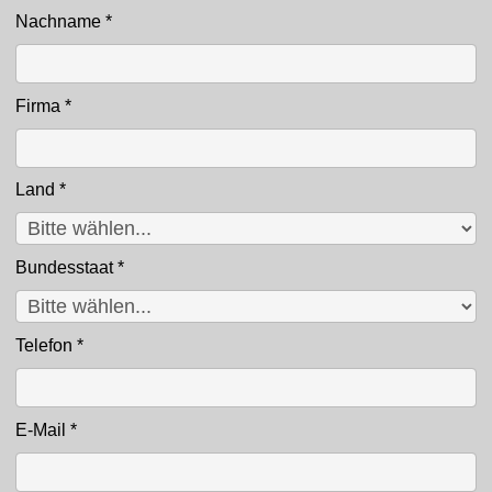
Nachname
*
Firma
*
Land
*
Bundesstaat
*
Telefon
*
E-Mail
*