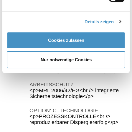
NANO TECHNOLOGIE
<p>FEINMAHLEN<br /> bis in den
Nanobereich</p>
Details zeigen
OPTION: KERAMIK VERSION
<p>MAHLSYSTEM<br /> aus ZrO2 oder
Cookies zulassen
SiSiC</p>
HÖHENVERSTELLUNG
Nur notwendige Cookies
<p>ELEKTRISCH<br /> einfachste
Handhabung, funktionales Design</p>
ARBEITSSCHUTZ
<p>MRL 2006/42/EG<br /> integrierte
Sicherheitstechnologie</p>
OPTION: C‒TECHNOLOGIE
<p>PROZESSKONTROLLE<br />
reproduzierbarer Dispergiererfolg</p>