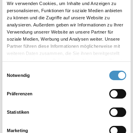
Wir verwenden Cookies, um Inhalte und Anzeigen zu
personalisieren, Funktionen für soziale Medien anbieten
zu können und die Zugriffe auf unsere Website zu
Anwendungsgebiete für die Korbmühle
analysieren. Außerdem geben wir Informationen zu Ihrer
TORUSMILL® SK5
Verwendung unserer Website an unsere Partner für
soziale Medien, Werbung und Analysen weiter. Unsere
Farben und Lacke
Partner führen diese Informationen möglicherweise mit
Kunststoffe
weiteren Daten zusammen, die Sie ihnen bereitgestellt
Bauchemie
haben oder die sie im Rahmen Ihrer Nutzung der Dienste
Klebstoffe
gesammelt haben. Weitere Informationen erhalten Sie in
Einwilligungsauswahl
Beschichtungen
unserer
Datenschutzerklärung
und im
Impressum
.
Notwendig
Pharmazie und Kosmetik
Keramik, usw.
Präferenzen
Statistiken
Produkthighlights Korbmühle TORUSMILL® SK5
Marketing