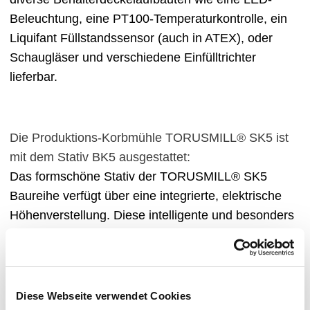
Beleuchtung, eine PT100-Temperaturkontrolle, ein
Liquifant Füllstandssensor (auch in ATEX), oder
Schaugläser und verschiedene Einfülltrichter
lieferbar.
Die Produktions-Korbmühle TORUSMILL® SK5 ist
mit dem Stativ BK5 ausgestattet:
Das formschöne Stativ der TORUSMILL® SK5
Baureihe verfügt über eine integrierte, elektrische
Höhenverstellung. Diese intelligente und besonders
robuste Konstruktion wurde nach rein funktionellen
und wirtschaftliche Aspekten neu entwickelt und
unterstreicht den Innovationsanspruch der
TORUSMILL® Technologie.
Diese Webseite verwendet Cookies