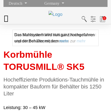
Deutsch
Germany
Der Behälter mit dem vordispergierten Mahlgut
Nun startet die TORUSMILL® SK den
Das Mahlsystem wird nun ganz hochgefahren
wird unter die
eigentlichen Dispergierprozess zur
und der Behälter mit dem
mehr
mehr
mehr
Korbmühle
TORUSMILL® SK5
Hocheffiziente Produktions-Tauchmühle in
kompakter Bauform für Behälter bis 1250
Liter
Leistung
30 – 45 kW