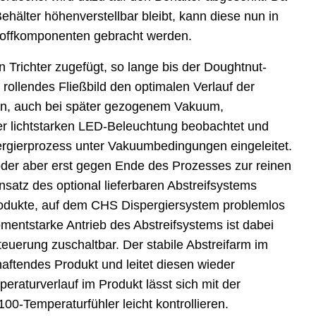
hälter höhenverstellbar bleibt, kann diese nun in
stoffkomponenten gebracht werden.
Trichter zugefügt, so lange bis der Doughtnut-
 rollendes Fließbild den optimalen Verlauf der
kann, auch bei später gezogenem Vakuum,
r lichtstarken LED-Beleuchtung beobachtet und
pergierprozess unter Vakuumbedingungen eingeleitet.
der aber erst gegen Ende des Prozesses zur reinen
nsatz des optional lieferbaren Abstreifsystems
rodukte, auf dem CHS Dispergiersystem problemlos
mentstarke Antrieb des Abstreifsystems ist dabei
uerung zuschaltbar. Der stabile Abstreifarm im
aftendes Produkt und leitet diesen wieder
raturverlauf im Produkt lässt sich mit der
0-Temperaturfühler leicht kontrollieren.