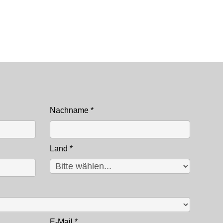
Nachname
*
Land
*
E-Mail
*