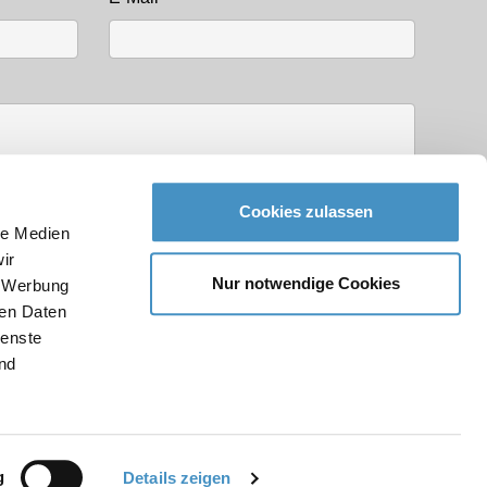
Cookies zulassen
le Medien
ir
Nur notwendige Cookies
, Werbung
ren Daten
ngen
gelesen
ienste
nd
m
AGB
g
Details zeigen