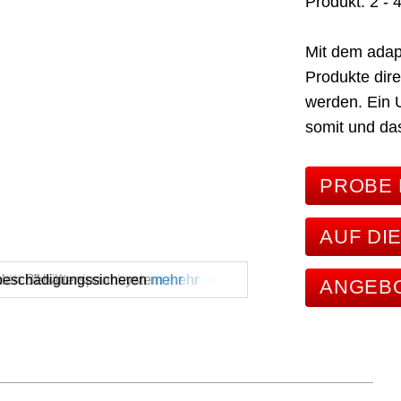
Produkt
2 - 
Mit dem ada
Produkte dire
werden. Ein U
somit und da
PROBE 
AUF DI
pergiersystem mit fahrbarer
hbehälter, Hobbocks und
Hilfe des komfortablen
ralen Behälterspannsystem
 beschädigungssicheren
mehr
mehr
mehr
mehr
mehr
ANGEB