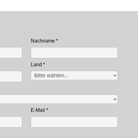
Nachname
*
Land
*
E-Mail
*