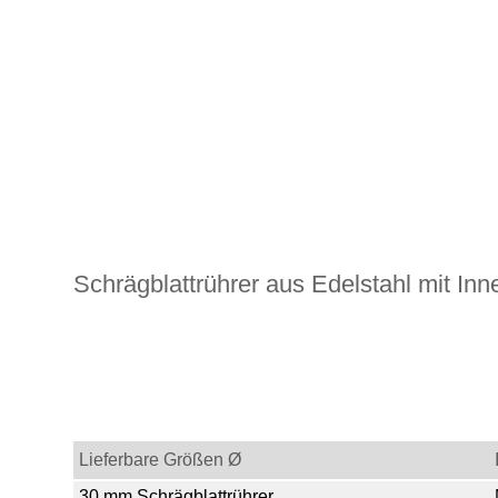
Schrägblattrührer aus Edelstahl mit I
Lieferbare Größen Ø
30 mm Schrägblattrührer