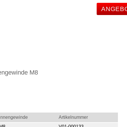
ANGEB
nnengewinde M8
Innengewinde
Artikelnummer
M8
V01-000133