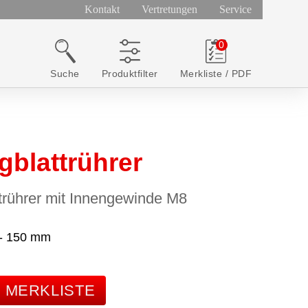
Kontakt
Vertretungen
Service
Suche
Produktfilter
Merkliste / PDF
blattrührer
trührer mit Innengewinde M8
 - 150 mm
E MERKLISTE