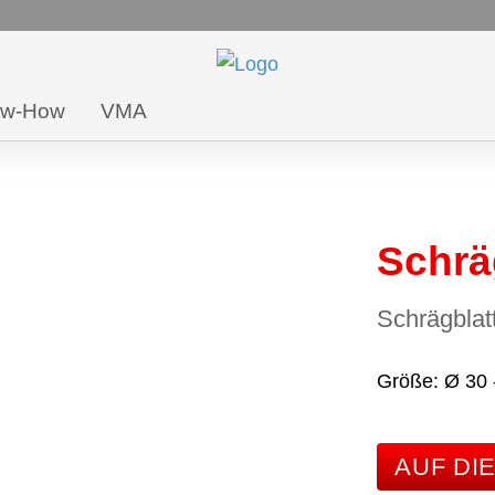
ow-How
VMA
Schräg
Schrägblat
Größe
Ø 30
AUF DI