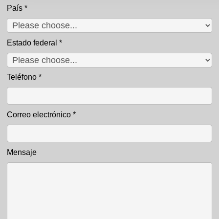
País
*
Estado federal
*
Teléfono
*
Correo electrónico
*
Mensaje