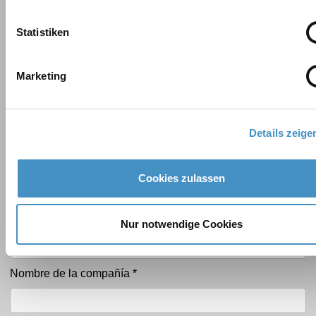
Statistiken
Accesorios
Recipiente de dispersión
Marketing
Discos de agitación, dispersión y molturación
Formulario de contacto
Details zeige
Nombre
*
Formulario de contacto
Cookies zulassen
Apellido
*
Nur notwendige Cookies
Nombre de la compañía
*