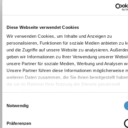
Productos
DISPERMAT® Dispersores
Diese Webseite verwendet Cookies
DISPERMAT® Dispersores a prueba de explosiones
Wir verwenden Cookies, um Inhalte und Anzeigen zu
DISPERMAT® Dispersores al vacío
personalisieren, Funktionen für soziale Medien anbieten zu 
DISPERMAT® Dispersores para productos muy
und die Zugriffe auf unsere Website zu analysieren. Außerd
viscosos
geben wir Informationen zu Ihrer Verwendung unserer Websi
DISPERMAT® Homogeneizadores rotor-estator
unsere Partner für soziale Medien, Werbung und Analysen we
Unsere Partner führen diese Informationen möglicherweise m
DISPERMAT® Molinos de bolas
weiteren Daten zusammen, die Sie ihnen bereitgestellt habe
TORUSMILL® Molinos de cesta
die sie im Rahmen Ihrer Nutzung der Dienste gesammelt
haben. Weitere Informationen erhalten Sie in
unserer
Datenschutzerklärung
und im
Impressum
.
Einwilligungsauswahl
Flexible. Innovador. Potente.
Notwendig
Sistemas modulares de cambio rápido
Präferenzen