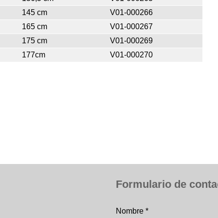
145 cm
V01-000266
165 cm
V01-000267
175 cm
V01-000269
177cm
V01-000270
Formulario de conta
Nombre
*
Formulario de conta