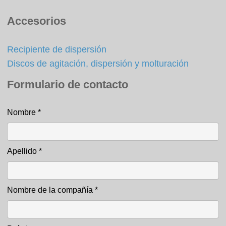
Accesorios
Recipiente de dispersión
Discos de agitación, dispersión y molturación
Formulario de contacto
Nombre
*
Formulario de contacto
Apellido
*
Nombre de la compañía
*