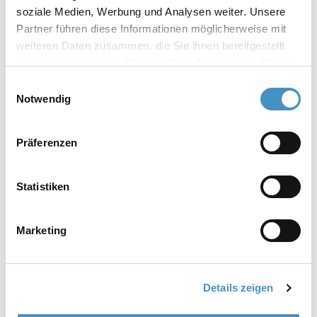
soziale Medien, Werbung und Analysen weiter. Unsere
Partner führen diese Informationen möglicherweise mit
weiteren Daten zusammen, die Sie ihnen bereitgestellt
haben oder die sie im Rahmen Ihrer Nutzung der Dienste
gesammelt haben. Weitere Informationen erhalten Sie in
Einwilligungsauswahl
unserer
Datenschutzerklärung
und im
Impressum
.
Notwendig
Präferenzen
Statistiken
Marketing
Details zeigen