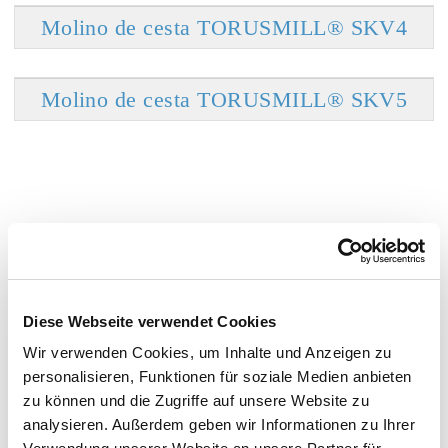
Molino de cesta TORUSMILL® SKV4
Molino de cesta TORUSMILL® SKV5
Molinos de cesta al vacío ATEX (para
producción)
Diese Webseite verwendet Cookies
Molino de cesta TORUSMILL® SKV4-EX
Wir verwenden Cookies, um Inhalte und Anzeigen zu
personalisieren, Funktionen für soziale Medien anbieten
zu können und die Zugriffe auf unsere Website zu
Molino de cesta TORUSMILL® SKV5-EX
analysieren. Außerdem geben wir Informationen zu Ihrer