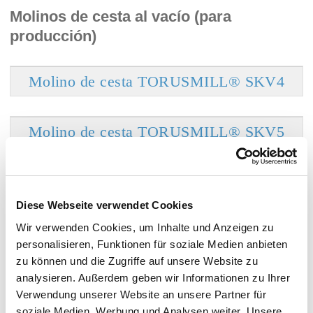
Molinos de cesta al vacío (para
producción)
Molino de cesta TORUSMILL® SKV4
Molino de cesta TORUSMILL® SKV5
Diese Webseite verwendet Cookies
Wir verwenden Cookies, um Inhalte und Anzeigen zu
Molinos de cesta al vacío ATEX (para
personalisieren, Funktionen für soziale Medien anbieten
producción)
zu können und die Zugriffe auf unsere Website zu
analysieren. Außerdem geben wir Informationen zu Ihrer
Verwendung unserer Website an unsere Partner für
Molino de cesta TORUSMILL® SKV4-EX
soziale Medien, Werbung und Analysen weiter. Unsere