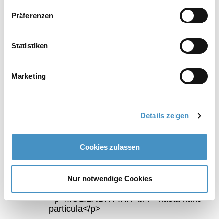
Electrónica
Präferenzen
Adhesivos
Recubrimientos
Statistiken
Farmacia y cosmética
Microbiología
Marketing
Agroquímica
Cerámica, etc.
Details zeigen
Productos destacados Molino de cesta
Cookies zulassen
TORUSMILL® SK5
Nur notwendige Cookies
NANO TECNOLOGÍA
<p>MOLIENDA FINA<br /> hasta nano
partícula</p>