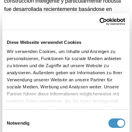
construcción inteligente y particularmente robusta
fue desarrollada recientemente basándose en
aspectos puramente funcionales y económicos y
subraya el carácter innovador de la tecnología
TORUSMILL®.
Diese Webseite verwendet Cookies
Wir verwenden Cookies, um Inhalte und Anzeigen zu
personalisieren, Funktionen für soziale Medien anbieten
Los campos de aplicación de nuestros molinos de
zu können und die Zugriffe auf unsere Website zu
inmersión TORUSMILL® SK5 de alta calidad son
analysieren. Außerdem geben wir Informationen zu Ihrer
diversos:
Verwendung unserer Website an unsere Partner für
soziale Medien, Werbung und Analysen weiter. Unsere
Pinturas y barnices
Partner führen diese Informationen möglicherweise mit
Pigmentos y aditivos
weiteren Daten zusammen, die Sie ihnen bereitgestellt
Tintas de impresión
haben oder die sie im Rahmen Ihrer Nutzung der Dienste
Química
gesammelt haben. Weitere Informationen erhalten Sie in
Einwilligungsauswahl
Plásticos
unserer
Datenschutzerklärung
und im
Impressum
.
Notwendig
Productos químicos para la construcción