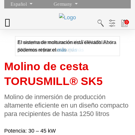
Español
Germany
El recipiente con el material previamente
Ahora el molino de inmersión TORUSMILL®
El sistema de molturación está elevado. Ahora
disperso se coloca debajo
SK inicia el proceso de
podemos retirar el
más
más
más
Molino de cesta
TORUSMILL® SK5
Molino de inmersión de producción
altamente eficiente en un diseño compacto
para recipientes de hasta 1250 litros
Potencia
30 – 45 kW