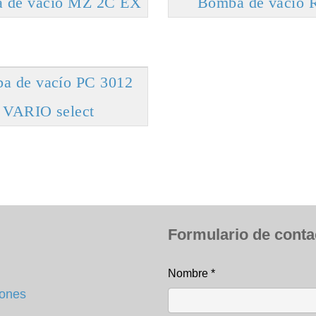
 de vacío MZ 2C EX
Bomba de vacío 
a de vacío PC 3012
VARIO select
Formulario de conta
Nombre
*
Formulario de conta
iones