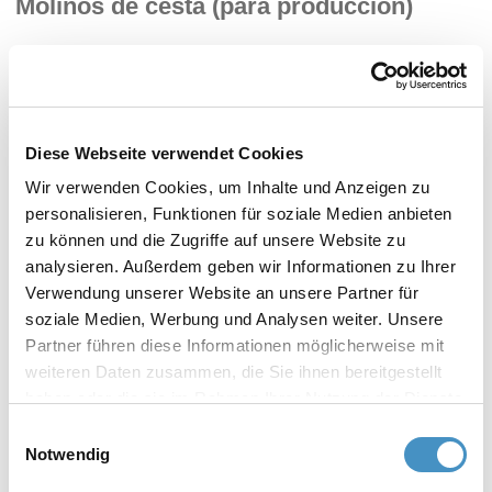
Molinos de cesta (para producción)
Molino de cesta TORUSMILL® SK4
Molino de cesta TORUSMILL® SK5
Diese Webseite verwendet Cookies
Wir verwenden Cookies, um Inhalte und Anzeigen zu
personalisieren, Funktionen für soziale Medien anbieten
Molino de cesta TORUSMILL® SK6
zu können und die Zugriffe auf unsere Website zu
analysieren. Außerdem geben wir Informationen zu Ihrer
Verwendung unserer Website an unsere Partner für
soziale Medien, Werbung und Analysen weiter. Unsere
Partner führen diese Informationen möglicherweise mit
weiteren Daten zusammen, die Sie ihnen bereitgestellt
Molinos de cesta ATEX (para
haben oder die sie im Rahmen Ihrer Nutzung der Dienste
producción)
gesammelt haben. Weitere Informationen erhalten Sie in
Einwilligungsauswahl
unserer
Datenschutzerklärung
und im
Impressum
.
Notwendig