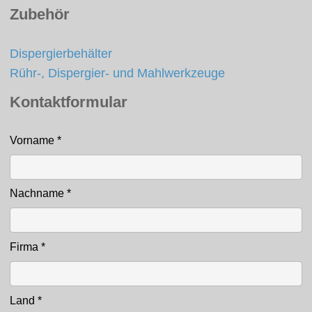
Zubehör
Dispergierbehälter
Rühr-, Dispergier- und Mahlwerkzeuge
Kontaktformular
Vorname
*
Kontakt
Nachname
*
Firma
*
Land
*