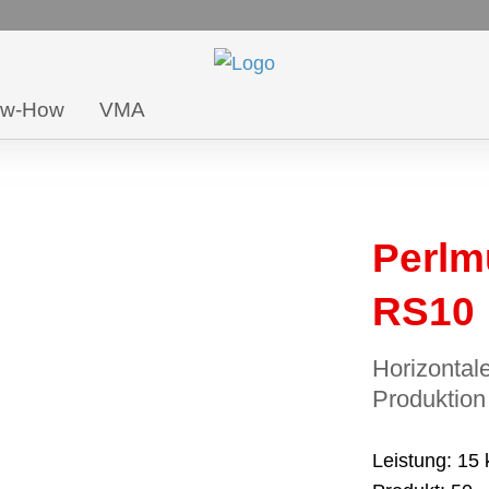
ow-How
VMA
Perl
RS10
Horizontal
Produktion
Leistung
15