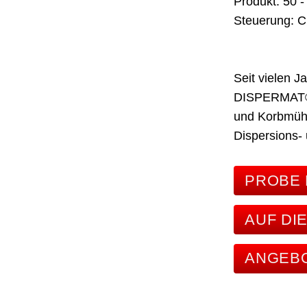
Produkt
50 -
Steuerung
C
Seit vielen 
DISPERMAT® 
und Korbmühl
Dispersions-
PROBE 
AUF DI
ANGEB