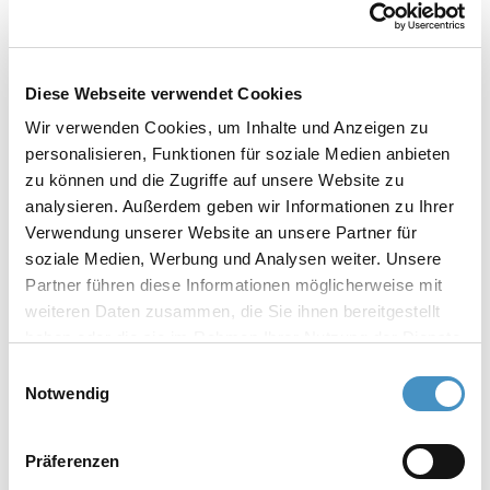
Korbmühle TORUSMILL® SKV4
Diese Webseite verwendet Cookies
Korbmühle TORUSMILL® SKV5
Wir verwenden Cookies, um Inhalte und Anzeigen zu
personalisieren, Funktionen für soziale Medien anbieten
zu können und die Zugriffe auf unsere Website zu
analysieren. Außerdem geben wir Informationen zu Ihrer
Verwendung unserer Website an unsere Partner für
soziale Medien, Werbung und Analysen weiter. Unsere
ATEX-Vakuumkorbmühlen (für
Partner führen diese Informationen möglicherweise mit
Produktion)
weiteren Daten zusammen, die Sie ihnen bereitgestellt
haben oder die sie im Rahmen Ihrer Nutzung der Dienste
gesammelt haben. Weitere Informationen erhalten Sie in
Einwilligungsauswahl
Korbmühle TORUSMILL® SKV4-EX
unserer
Datenschutzerklärung
und im
Impressum
.
Notwendig
Korbmühle TORUSMILL® SKV5-EX
Präferenzen