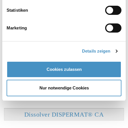
Statistiken
Marketing
Dissolver (für Labor und Technikum)
Details zeigen
Dissolver DISPERMAT® LC
Cookies zulassen
Dissolver DISPERMAT® CV3evo
Nur notwendige Cookies
Dissolver DISPERMAT® CN
Dissolver DISPERMAT® CA