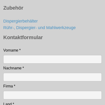
Zubehör
Dispergierbehälter
Rühr-, Dispergier- und Mahlwerkzeuge
Kontaktformular
Vorname
*
Kontakt
Nachname
*
Firma
*
Land
*