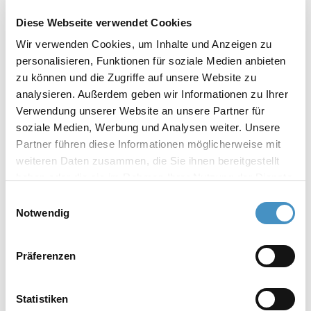
Vakuum-Dispergiersystem VH4
Diese Webseite verwendet Cookies
Wir verwenden Cookies, um Inhalte und Anzeigen zu
personalisieren, Funktionen für soziale Medien anbieten
zu können und die Zugriffe auf unsere Website zu
analysieren. Außerdem geben wir Informationen zu Ihrer
Adaptierbare Rotor-Stator Dispergierer /
Verwendung unserer Website an unsere Partner für
soziale Medien, Werbung und Analysen weiter. Unsere
Homogenisatoren
Partner führen diese Informationen möglicherweise mit
weiteren Daten zusammen, die Sie ihnen bereitgestellt
Rotor-Stator Homogenisator SR
haben oder die sie im Rahmen Ihrer Nutzung der Dienste
gesammelt haben. Weitere Informationen erhalten Sie in
Einwilligungsauswahl
unserer
Datenschutzerklärung
und im
Impressum
.
Notwendig
Rotor-Stator Homogenisator SRH4
Präferenzen
Rotor-Stator Homogenisator SRB5
Statistiken