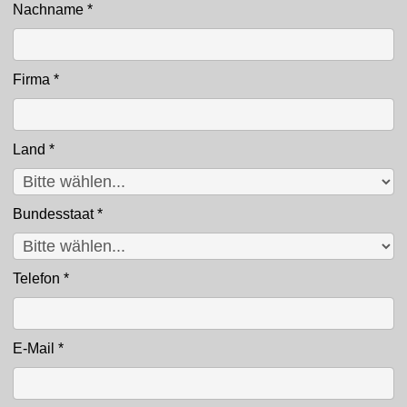
Nachname
*
Firma
*
Land
*
Bundesstaat
*
Telefon
*
E-Mail
*