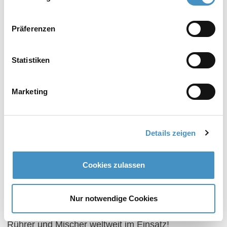
Sonderanfertigungen
Präferenzen
Statistiken
Behälter-Festspannvorrichtung KB
Marketing
Behälter-Festspannvorrichtung HS
Details zeigen
Cookies zulassen
DISPERMAT® und TORUSMILL®
Langlebige und hocheffiziente Dissolver,
Nur notwendige Cookies
Korbmühlen, Perlmühlen, Rotor-Stator Dispergierer,
Rührer und Mischer weltweit im Einsatz!