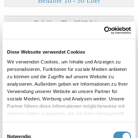
Behälter 10 - 50 Liter
Behälter 75 - 2500 Liter
Diese Webseite verwendet Cookies
Wir verwenden Cookies, um Inhalte und Anzeigen zu
Spezialbehälter und Sonderanfertigungen
personalisieren, Funktionen für soziale Medien anbieten
zu können und die Zugriffe auf unsere Website zu
analysieren. Außerdem geben wir Informationen zu Ihrer
Schwenkbare Behälter
Verwendung unserer Website an unsere Partner für
soziale Medien, Werbung und Analysen weiter. Unsere
Partner führen diese Informationen möglicherweise mit
Elektropolierte Behälter
weiteren Daten zusammen, die Sie ihnen bereitgestellt
haben oder die sie im Rahmen Ihrer Nutzung der Dienste
gesammelt haben. Weitere Informationen erhalten Sie in
Einwilligungsauswahl
Beschichtete Behälter
unserer
Datenschutzerklärung
und im
Impressum
.
Notwendig