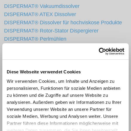
DISPERMAT® Vakuumdissolver
DISPERMAT® ATEX Dissolver
DISPERMAT® Dissolver für hochviskose Produkte
DISPERMAT® Rotor-Stator Dispergierer
DISPERMAT® Perlmühlen
Flexibel. Innovativ. Leistungsstark.
Diese Webseite verwendet Cookies
Adaptierbare Schnellwechselsysteme
Wir verwenden Cookies, um Inhalte und Anzeigen zu
personalisieren, Funktionen für soziale Medien anbieten
zu können und die Zugriffe auf unsere Website zu
analysieren. Außerdem geben wir Informationen zu Ihrer
Zubehör
Verwendung unserer Website an unsere Partner für
soziale Medien, Werbung und Analysen weiter. Unsere
Dispergierbehälter
Partner führen diese Informationen möglicherweise mit
Rühr-, Dispergier- und Mahlwerkzeuge
weiteren Daten zusammen, die Sie ihnen bereitgestellt