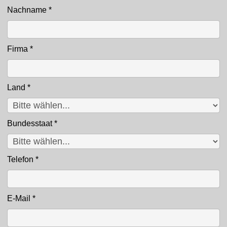
Nachname
*
Firma
*
Land
*
Bundesstaat
*
Telefon
*
E-Mail
*