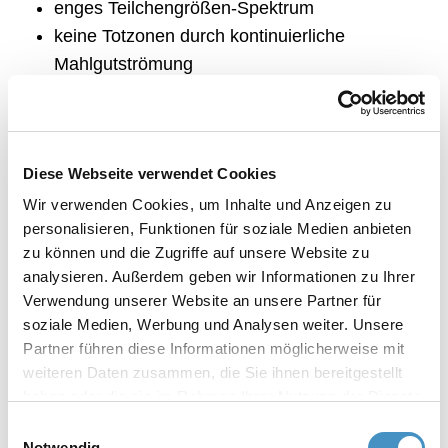
enges Teilchengrößen-Spektrum
keine Totzonen durch kontinuierliche
Mahlgutströmung
kein Austritt von Mahlperlen während der
Dispergierung
Dispergieren in geschlossenem System
Diese Webseite verwendet Cookies
geringer Energiebedarf
systembedingt einfache Reinigung und
Wir verwenden Cookies, um Inhalte und Anzeigen zu
personalisieren, Funktionen für soziale Medien anbieten
schneller Mahlgutwechsel
zu können und die Zugriffe auf unsere Website zu
besonders anwenderfreundliches Mahlsystem:
analysieren. Außerdem geben wir Informationen zu Ihrer
sehr einfache und sichere Handhabung
Verwendung unserer Website an unsere Partner für
soziale Medien, Werbung und Analysen weiter. Unsere
Partner führen diese Informationen möglicherweise mit
weiteren Daten zusammen, die Sie ihnen bereitgestellt
Die Korbmühle TML ist in folgenden Ausführungen
haben oder die sie im Rahmen Ihrer Nutzung der Dienste
erhältlich:
gesammelt haben. Weitere Informationen erhalten Sie in
Einwilligungsauswahl
unserer
Datenschutzerklärung
und im
Impressum
.
Korbmühle TML
Notwendig