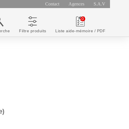
Contact
Agences
S.A.V
erche
Filtre produits
Liste aide-mémoire / PDF
e)