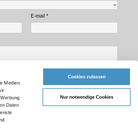
E-mail
*
Cookies zulassen
le Medien
ir
Nur notwendige Cookies
, Werbung
ren Daten
identialité
ienste
nd