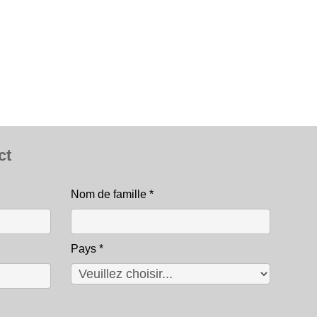
ct
Nom de famille
*
Pays
*