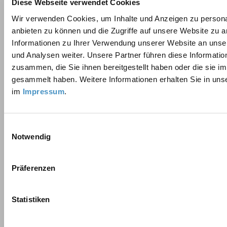
Diese Webseite verwendet Cookies
Téléphone
*
Wir verwenden Cookies, um Inhalte und Anzeigen zu personal
anbieten zu können und die Zugriffe auf unsere Website zu 
Informationen zu Ihrer Verwendung unserer Website an unse
E-mail
*
und Analysen weiter. Unsere Partner führen diese Informati
zusammen, die Sie ihnen bereitgestellt haben oder die sie 
gesammelt haben. Weitere Informationen erhalten Sie in uns
Message
im
Impressum
.
Einwilligungsauswahl
Notwendig
Präferenzen
Protection des données
*
Statistiken
Lire la
politique de confidentialité