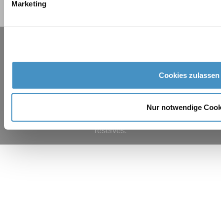
Marketing
Contact
Agences
Service
Protection des données
Mentions légales
Cookies zulassen
AGB
DISPERMAT® et TORUSMILL® sont des marques
déposées de VMA-GETZMANN GMBH dans le monde
Nur notwendige Cook
entier. © 2021 VMA-GETZMANN GMBH. Tous droits
réservés.