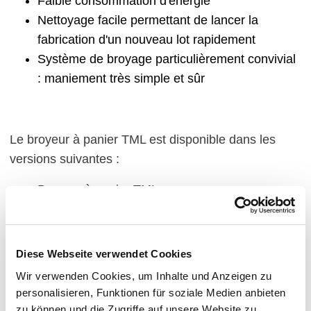
Faible consommation d'énergie
Nettoyage facile permettant de lancer la
fabrication d'un nouveau lot rapidement
Système de broyage particulièrement convivial
: maniement très simple et sûr
Le broyeur à panier TML est disponible dans les
versions suivantes :
Broyeur à panier TML
Version standard pour l’utilisation de billes de
broyage à partir de 0,5 mm. Option : Version
sous vide, racleur, nano et céramique.
Diese Webseite verwendet Cookies
Wir verwenden Cookies, um Inhalte und Anzeigen zu
Broyeur à panier TML-Nano
personalisieren, Funktionen für soziale Medien anbieten
Broyeur à panier nano pour l'utilisation de très
zu können und die Zugriffe auf unsere Website zu