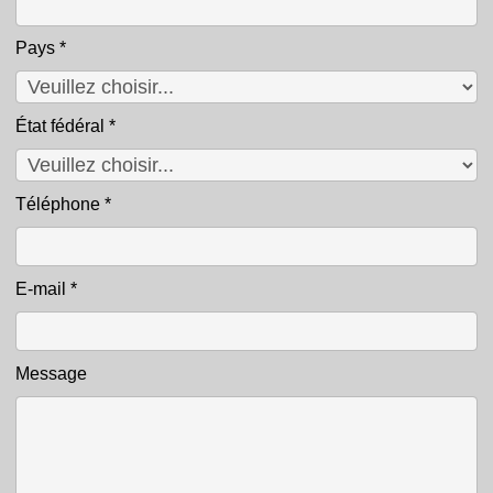
Pays
*
État fédéral
*
Téléphone
*
E-mail
*
Message