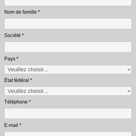
Nom de famille
*
Société
*
Pays
*
État fédéral
*
Téléphone
*
E-mail
*