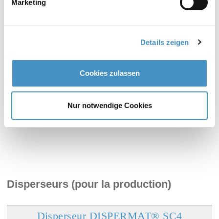
Marketing
Disperseur DISPERMAT® CV3evo
Disperseur DISPERMAT® CN
Details zeigen
Cookies zulassen
Disperseur DISPERMAT® CA
Nur notwendige Cookies
Disperseur DISPERMAT® AE
Disperseurs (pour la production)
Disperseur DISPERMAT® SC4