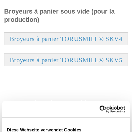
Broyeurs à panier sous vide (pour la
production)
Broyeurs à panier TORUSMILL® SKV4
Broyeurs à panier TORUSMILL® SKV5
Broyeurs à panier sous vide ATEX (pour
la production)
Broyeurs à panier TORUSMILL® SKV4-
Diese Webseite verwendet Cookies