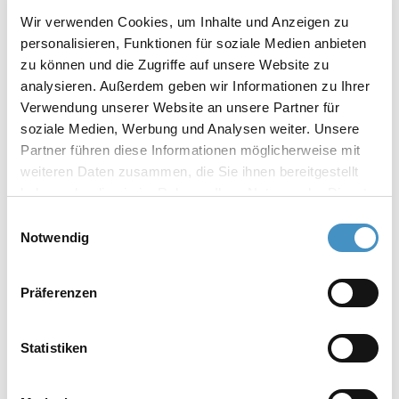
Wir verwenden Cookies, um Inhalte und Anzeigen zu
EX
personalisieren, Funktionen für soziale Medien anbieten
zu können und die Zugriffe auf unsere Website zu
analysieren. Außerdem geben wir Informationen zu Ihrer
Broyeurs à panier TORUSMILL® SKV5-
Verwendung unserer Website an unsere Partner für
soziale Medien, Werbung und Analysen weiter. Unsere
EX
Partner führen diese Informationen möglicherweise mit
weiteren Daten zusammen, die Sie ihnen bereitgestellt
haben oder die sie im Rahmen Ihrer Nutzung der Dienste
gesammelt haben. Weitere Informationen erhalten Sie in
Einwilligungsauswahl
unserer
Datenschutzerklärung
und im
Impressum
.
Notwendig
Disperseurs (pour unités de laboratoires
et pilote)
Präferenzen
Disperseur DISPERMAT® LC
Statistiken