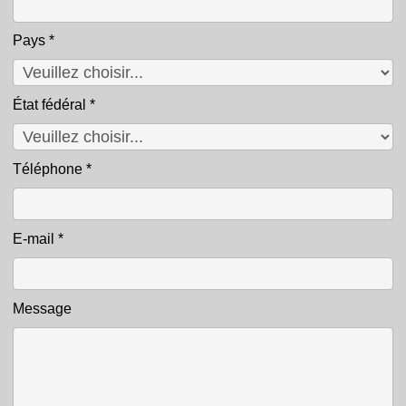
Pays
*
État fédéral
*
Téléphone
*
E-mail
*
Message