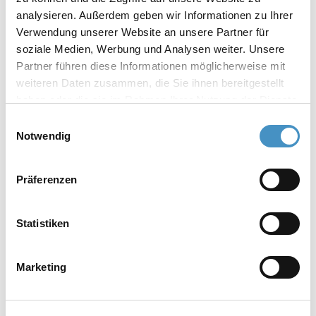
analysieren. Außerdem geben wir Informationen zu Ihrer
microbiologie
Verwendung unserer Website an unsere Partner für
agrochimie
soziale Medien, Werbung und Analysen weiter. Unsere
céramique etc.
Partner führen diese Informationen möglicherweise mit
weiteren Daten zusammen, die Sie ihnen bereitgestellt
haben oder die sie im Rahmen Ihrer Nutzung der Dienste
gesammelt haben. Weitere Informationen erhalten Sie in
Disperseur DISPERMAT® SC5: Les fonctions les
Einwilligungsauswahl
unserer
Datenschutzerklärung
und im
Impressum
.
Notwendig
plus importantes
Präferenzen
OPTION : ACCESSOIRES
<p>SYSTÈMES MODULAIRES<br />
Flexible. Puissant. Innovant.</p>
Statistiken
RÉGLAGE EN HAUTEUR
Marketing
<p>ÉLECTRIQUE<br /> Maniement très
simple, design fonctionnel</p>