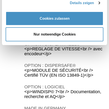
SECURITE DU TRAVAIL
Details zeigen
<p>DIRECTIVE 2006/42/CE<br />
Technologie de sécurité intégrée</p>
Cookies zulassen
OPTION : C-TECHNOLOGIE
<p>CONTROLE DE PROCESSUS<br />
succès de dispersion reproductible</p>
Nur notwendige Cookies
OPTION : DISPERWHEEL®
<p>REGLAGE DE VITESSE<br /> avec
encodeur</p>
OPTION : DISPERSAFE®
<p>MODULE DE SÉCURITÉ<br />
Certifié TÜV (EN ISO 13849-1)</p>
OPTION : LOGICIEL
<p>WINDISP© 7<br /> Documentation,
recherche et AQ</p>
MADE IN GERMANY