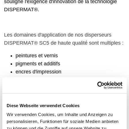
souligne l'exigence d'innovation de la technologie
DISPERMAT®.
Les domaines d'application de nos disperseurs
DISPERMAT® SC5 de haute qualité sont multiples :
peintures et vernis
pigments et additifs
encres d'impression
chimie
matières plastiques
chimie du bâtiment
électronique
Diese Webseite verwendet Cookies
colles
Wir verwenden Cookies, um Inhalte und Anzeigen zu
revêtements
personalisieren, Funktionen für soziale Medien anbieten
pharmacie et cosmétique
zu können und die Zugriffe auf unsere Website zu