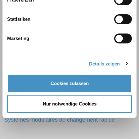
DISPERMAT® Disperseurs
Statistiken
DISPERMAT® Disperseurs antidéflagrants
DISPERMAT® Disperseurs sous vide
Marketing
DISPERMAT® Disperseurs pour produits à haute
viscosité
DISPERMAT® Homogénéisateurs rotor-stator
Details zeigen
DISPERMAT® Broyeurs à billes
TORUSMILL® Broyeurs à panier
Cookies zulassen
FLEXIBLE. INNOVANT. PUISSANT.
Nur notwendige Cookies
Systèmes modulaires de changement rapide