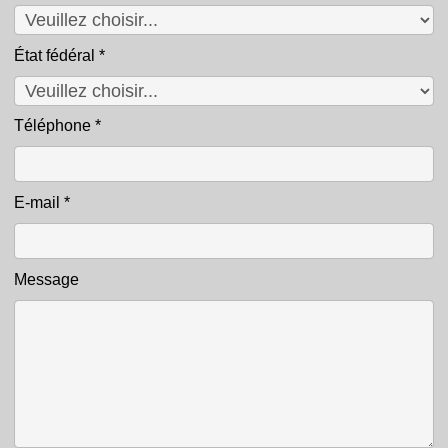
État fédéral
*
Téléphone
*
E-mail
*
Message