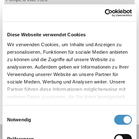
Capacité d'aspiration (à 60 Hz)
6,8 m3/h
Vide final, absolu
0,1 mbar
Alimentation
230V, 50-60Hz
Diese Webseite verwendet Cookies
Niveau sonore
50 dBA
Wir verwenden Cookies, um Inhalte und Anzeigen zu
Dimensions L x l x H
370 x 142 x 207 mm
personalisieren, Funktionen für soziale Medien anbieten
Poids
15,4 kg
zu können und die Zugriffe auf unsere Website zu
analysieren. Außerdem geben wir Informationen zu Ihrer
Verwendung unserer Website an unsere Partner für
soziale Medien, Werbung und Analysen weiter. Unsere
Partner führen diese Informationen möglicherweise mit
weiteren Daten zusammen, die Sie ihnen bereitgestellt
haben oder die sie im Rahmen Ihrer Nutzung der Dienste
gesammelt haben. Weitere Informationen erhalten Sie in
Einwilligungsauswahl
unserer
Datenschutzerklärung
und im
Impressum
.
Notwendig
Aperçu des produits
Präferenzen