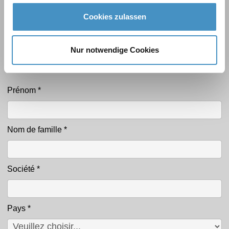
Cookies zulassen
Bac de dispersion
Outils d'agitation, de dispersion et de broyage
Nur notwendige Cookies
Formulaire de contact
Prénom
*
Contact
Nom de famille
*
Société
*
Pays
*