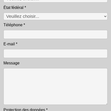
État fédéral
*
Téléphone
*
E-mail
*
Message
Protection des données
*