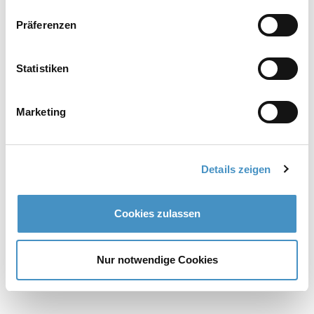
Disperseur DISPERMAT® SCA6
Präferenzen
Statistiken
Disperseurs ATEX (pour la production)
Marketing
Disperseur DISPERMAT® SC4-EX
Details zeigen
Disperseur DISPERMAT® SC5-EX
Cookies zulassen
Disperseur DISPERMAT® SC6-EX
Nur notwendige Cookies