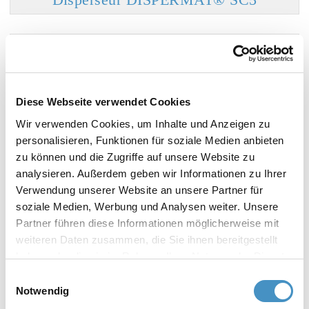
Disperseur DISPERMAT® SC6
Diese Webseite verwendet Cookies
Wir verwenden Cookies, um Inhalte und Anzeigen zu
personalisieren, Funktionen für soziale Medien anbieten
Disperseurs avec racle (pour la
zu können und die Zugriffe auf unsere Website zu
production)
analysieren. Außerdem geben wir Informationen zu Ihrer
Verwendung unserer Website an unsere Partner für
soziale Medien, Werbung und Analysen weiter. Unsere
Disperseur DISPERMAT® SCA4
Partner führen diese Informationen möglicherweise mit
weiteren Daten zusammen, die Sie ihnen bereitgestellt
haben oder die sie im Rahmen Ihrer Nutzung der Dienste
Disperseur DISPERMAT® SCA5
gesammelt haben. Weitere Informationen erhalten Sie in
Einwilligungsauswahl
unserer
Datenschutzerklärung
und im
Impressum
.
Notwendig