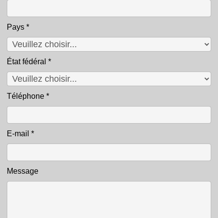
Pays
*
État fédéral
*
Téléphone
*
E-mail
*
Message