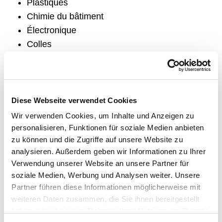
Plastiques
Chimie du bâtiment
Électronique
Colles
Revêtements
Pharmacie et cosmétique
Microbiologie
Agrochimie
Diese Webseite verwendet Cookies
Wir verwenden Cookies, um Inhalte und Anzeigen zu
personalisieren, Funktionen für soziale Medien anbieten
zu können und die Zugriffe auf unsere Website zu
Disperseur DISPERMAT® AE: Les fonctions les plus
analysieren. Außerdem geben wir Informationen zu Ihrer
importantes
Verwendung unserer Website an unsere Partner für
soziale Medien, Werbung und Analysen weiter. Unsere
Partner führen diese Informationen möglicherweise mit
OPTION : ACCESSOIRES
weiteren Daten zusammen, die Sie ihnen bereitgestellt
<p>SYSTÈMES MODULAIRES<br />
haben oder die sie im Rahmen Ihrer Nutzung der Dienste
Flexible. Puissant. Innovant.</p>