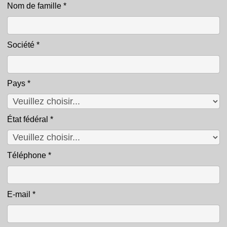
Nom de famille
*
Société
*
Pays
*
État fédéral
*
Téléphone
*
E-mail
*