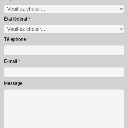
État fédéral
*
Téléphone
*
E-mail
*
Message