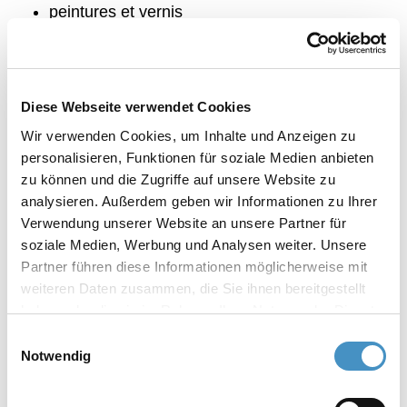
peintures et vernis
pigments et additifs
encres d'impression
chimie
Diese Webseite verwendet Cookies
matières plastiques
Wir verwenden Cookies, um Inhalte und Anzeigen zu
chimie du bâtiment
personalisieren, Funktionen für soziale Medien anbieten
électronique
zu können und die Zugriffe auf unsere Website zu
colles
analysieren. Außerdem geben wir Informationen zu Ihrer
revêtements
Verwendung unserer Website an unsere Partner für
pharmacie et cosmétique
soziale Medien, Werbung und Analysen weiter. Unsere
microbiologie
Partner führen diese Informationen möglicherweise mit
weiteren Daten zusammen, die Sie ihnen bereitgestellt
agrochimie
haben oder die sie im Rahmen Ihrer Nutzung der Dienste
céramique etc.
gesammelt haben. Weitere Informationen erhalten Sie in
Einwilligungsauswahl
unserer
Datenschutzerklärung
und im
Impressum
.
Notwendig
Disperseur DISPERMAT® SCVA6: Les fonctions les