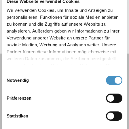
Diese Webseite verwendet Cookies
DISPERMAT® VE
Wir verwenden Cookies, um Inhalte und Anzeigen zu
DISPERMAT® VL 10-35
personalisieren, Funktionen für soziale Medien anbieten
DISPERMAT® LH
zu können und die Zugriffe auf unsere Website zu
analysieren. Außerdem geben wir Informationen zu Ihrer
Verwendung unserer Website an unsere Partner für
soziale Medien, Werbung und Analysen weiter. Unsere
Partner führen diese Informationen möglicherweise mit
weiteren Daten zusammen, die Sie ihnen bereitgestellt
Aperçu des produits
haben oder die sie im Rahmen Ihrer Nutzung der Dienste
gesammelt haben. Weitere Informationen erhalten Sie in
Einwilligungsauswahl
unserer
Datenschutzerklärung
und im
Impressum
.
Notwendig
DISPERMAT® Disperseurs
DISPERMAT® Disperseurs antidéflagrants
DISPERMAT® Disperseurs sous vide
Präferenzen
DISPERMAT® Disperseurs pour produits à haute
viscosité
Statistiken
DISPERMAT® Homogénéisateurs rotor-stator