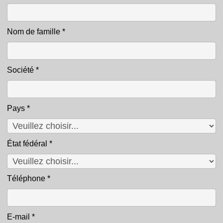
Nom de famille
*
Société
*
Pays
*
État fédéral
*
Téléphone
*
E-mail
*