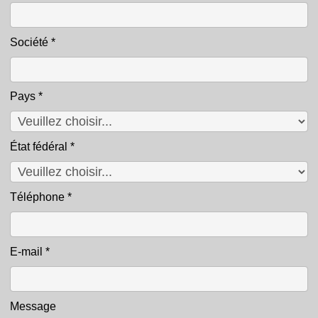
Société
*
Pays
*
État fédéral
*
Téléphone
*
E-mail
*
Message