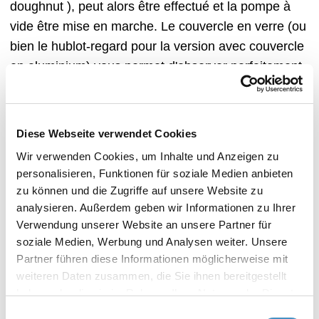
doughnut ), peut alors être effectué et la pompe à
vide être mise en marche. Le couvercle en verre (ou
bien le hublot-regard pour la version avec couvercle
en aluminium) vous permet d'observer parfaitement
le processus de dispersion. Tous les systèmes CDS
sont livrables en simple ou double paroi
(tempérable). Le système CDS est disponible pour
Diese Webseite verwendet Cookies
de nombreux disperseurs DISPERMAT® et en
Wir verwenden Cookies, um Inhalte und Anzeigen zu
option peut être équipé d'un éclairage LED très
personalisieren, Funktionen für soziale Medien anbieten
lumineux ainsi que d'une mesure de température
zu können und die Zugriffe auf unsere Website zu
infrarouge intégrée.
analysieren. Außerdem geben wir Informationen zu Ihrer
Verwendung unserer Website an unsere Partner für
soziale Medien, Werbung und Analysen weiter. Unsere
Partner führen diese Informationen möglicherweise mit
Caractéristiques de
weiteren Daten zusammen, die Sie ihnen bereitgestellt
haben oder die sie im Rahmen Ihrer Nutzung der Dienste
gesammelt haben. Weitere Informationen erhalten Sie in
performance
Einwilligungsauswahl