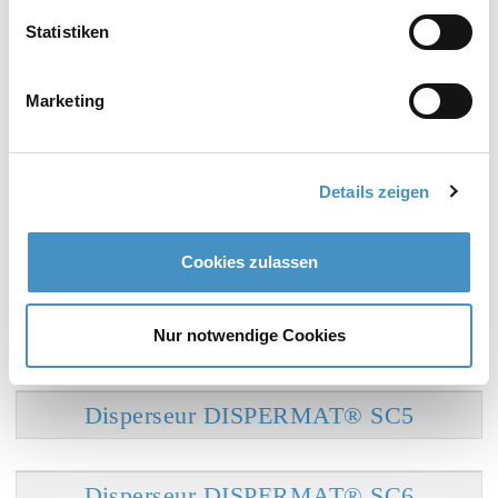
Disperseur DISPERMAT® CA
Statistiken
Disperseur DISPERMAT® AE
Marketing
Details zeigen
Disperseurs (pour la production)
Cookies zulassen
Disperseur DISPERMAT® SC4
Nur notwendige Cookies
Disperseur DISPERMAT® SC5
Disperseur DISPERMAT® SC6