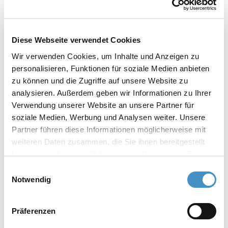
EX
Diese Webseite verwendet Cookies
Wir verwenden Cookies, um Inhalte und Anzeigen zu
personalisieren, Funktionen für soziale Medien anbieten
Disperseurs (pour unités de laboratoires
zu können und die Zugriffe auf unsere Website zu
et pilote)
analysieren. Außerdem geben wir Informationen zu Ihrer
Verwendung unserer Website an unsere Partner für
soziale Medien, Werbung und Analysen weiter. Unsere
Disperseur DISPERMAT® LC
Partner führen diese Informationen möglicherweise mit
weiteren Daten zusammen, die Sie ihnen bereitgestellt
haben oder die sie im Rahmen Ihrer Nutzung der Dienste
Disperseur DISPERMAT® CV3evo
gesammelt haben. Weitere Informationen erhalten Sie in
Einwilligungsauswahl
unserer
Datenschutzerklärung
und im
Impressum
.
Notwendig
Disperseur DISPERMAT® CN
Präferenzen