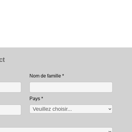
ct
Nom de famille
*
Pays
*