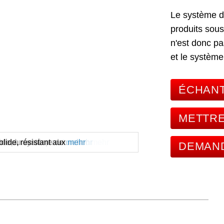
Le système d
produits sous
n'est donc pa
et le systèm
ÉCHANT
METTRE
ispersion sous vide avec
mple paroi, les
'adapte au disperseur
'aide du système de
lide, résistant aux
mehr
mehr
mehr
mehr
mehr
DEMAND