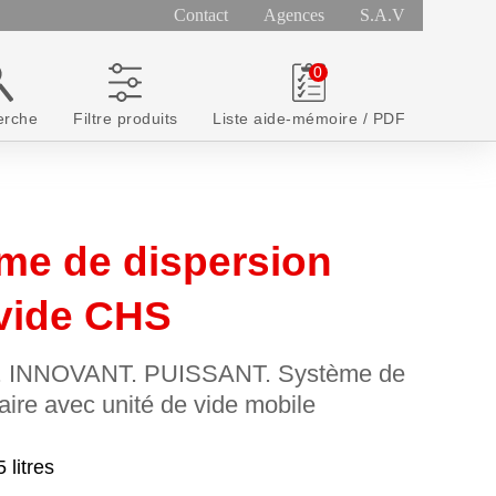
Contact
Agences
S.A.V
erche
Filtre produits
Liste aide-mémoire / PDF
me de dispersion
vide CHS
 INNOVANT. PUISSANT. Système de
aire avec unité de vide mobile
5 litres